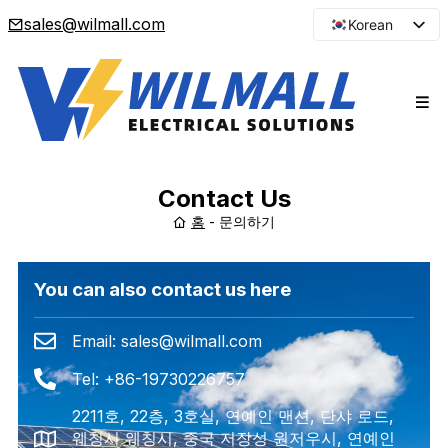
sales@wilmall.com
Korean
English
Arabic
French
Spanish
Portuguese
Contact Us
Japanese
홈
-
문의하기
Russian
You can also contact us here
Email: sales@wilmall.com
Tel: +86-19730226757
2211호, 22층, 3호실, 연예인 맨션, 단샤 로드,
웨칭시 웨칭시, 중국 저장성 원저우시, 연예인