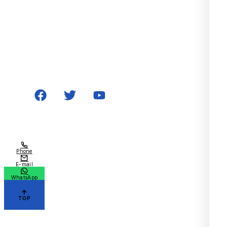
Email: sales@wilmall.com
Tel: +86-19730226757
中国浙江省温州市岳青区丹霞路セレブ
リティマンション3号22階2211室
Follow Us
Phone
E-mail
WhatsApp
TOP