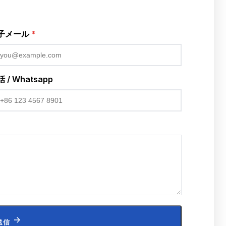
子メール
*
 / Whatsapp
送信