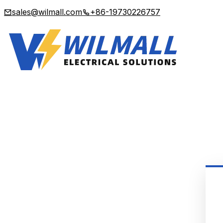
sales@wilmall.com
+86-19730226757
You can also contact us here