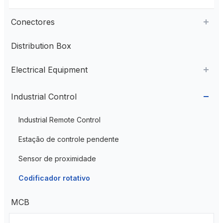
Conectores
Distribution Box
Aviation Connector
Electrical Equipment
Plastic Aviation Connector
Cable Glands
AC Contactor
Industrial Control
Current Transformer
Industrial Remote Control
High Voltage Current Transformer
Transformer
Estação de controle pendente
Low Voltage Current Transformer
Sensor de proximidade
Residual Current Transformer
Codificador rotativo
MCB