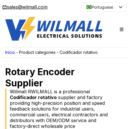
sales@wilmall.com
Portuguese
English
Arabic
French
Spanish
Japanese
Início
-
Product categories
-
Codificador rotativo
Korean
Rotary Encoder
Russian
Supplier
Willmall RWILMALL is a professional
Codificador rotativo
supplier and factory
providing high-precision position and speed
feedback solutions for industrial users,
commercial users, electrical contractors and
distributors with OEM/ODM service and
factory-direct wholesale price