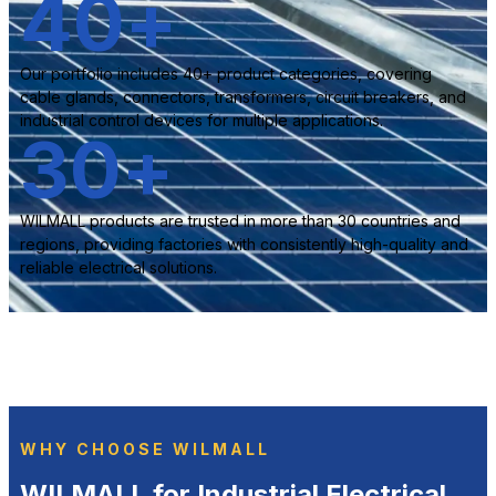
40
+
Our portfolio includes 40+ product categories, covering
cable glands, connectors, transformers, circuit breakers, and
industrial control devices for multiple applications.
30
+
WILMALL products are trusted in more than 30 countries and
regions, providing factories with consistently high-quality and
reliable electrical solutions.
WHY CHOOSE WILMALL
WILMALL for Industrial Electrical