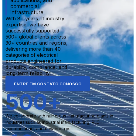
applications, and
commercial
infrastructure.
With 8+ years of industry
expertise, we have
successfully supported
500+ global clients across
30+ countries and regions,
delivering more than 40
categories of electrical
products engineered for
durability, compliance, and
long-term reliability.
ENTRE EM CONTATO CONOSCO
500
+
We collaborate with numerous manufacturing plants in
industries such as industrial manufacturing, PLC
manufacturing, and new energy.