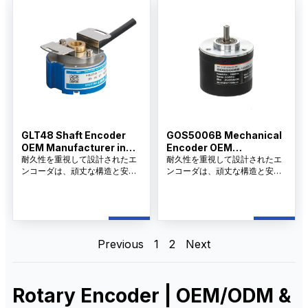
実現します。
GLT48 Shaft Encoder
GOS5006B Mechanical
OEM Manufacturer in
Encoder OEM
China
耐久性を重視して設計されたエ
Manufacturer in China
耐久性を重視して設計されたエ
ンコーダは、頑丈な構造と安定
ンコーダは、頑丈な構造と安定
した出力信号で多目的な設置を
した出力信号で多目的な設置を
サポートし、多様なオートメー
サポートし、多様なオートメー
ションとモーションコントロー
ションとモーションコントロー
ルシステムで長期にわたる性能
ルシステムで長期にわたる性能
を保証します。取り付けが簡単
を保証します。取り付けが簡単
で、メンテナンスの必要性が低
で、メンテナンスの必要性が低
Previous
1
2
Next
いため、オートメーション、ロ
いため、オートメーション、ロ
ボット、工作機械業界で信頼さ
ボット、工作機械業界で信頼さ
れているコンポーネントです。
れているコンポーネントです。
Rotary Encoder | OEM/ODM &