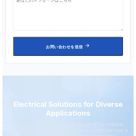
お問い合わせを送信
Electrical Solutions for Diverse
Applications
Our electrical products are designed for reliable
power distribution, protection, and control across a