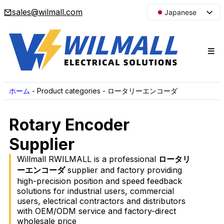
sales@wilmall.com
Japanese
English
Arabic
French
Spanish
Portuguese
ホーム
-
Product categories
-
ロータリーエンコーダ
Korean
Rotary Encoder
Russian
Supplier
Willmall RWILMALL is a professional
ロータリ
ーエンコーダ
supplier and factory providing
high-precision position and speed feedback
solutions for industrial users, commercial
users, electrical contractors and distributors
with OEM/ODM service and factory-direct
wholesale price