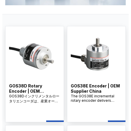
GOS38D Rotary
GOS38E Encoder | OEM
Encoder | OEM
Supplier China
Manufacturer China
GOS38Dインクリメンタルロー
The GOS38E incremental
rotary encoder delivers
タリエンコーダは、産業オート
exceptional precision and
メーション制御用に設計されて
durability for industrial
おり、高精度の位置と速度フィ
automation and motion
ードバックを提供します。複数
control applications.
の出力モードをサポートし、機
Engineered with robust IP67-
械のトランスミッション、CNC
rated housing, this encoder
装置、ロボットシステムに適し