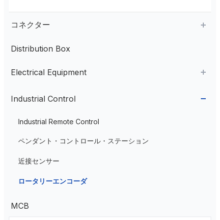
コネクター
Distribution Box
Aviation Connector
Electrical Equipment
Plastic Aviation Connector
Cable Glands
AC Contactor
Industrial Control
Current Transformer
Industrial Remote Control
High Voltage Current Transformer
Transformer
ペンダント・コントロール・ステーション
Low Voltage Current Transformer
近接センサー
Residual Current Transformer
ロータリーエンコーダ
MCB