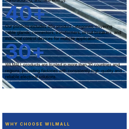
manufacturing, and new energy.
40
+
Our portfolio includes 40+ product categories, covering
cable glands, connectors, transformers, circuit breakers, and
industrial control devices for multiple applications.
30
+
WILMALL products are trusted in more than 30 countries and
regions, providing factories with consistently high-quality and
reliable electrical solutions.
WHY CHOOSE WILMALL