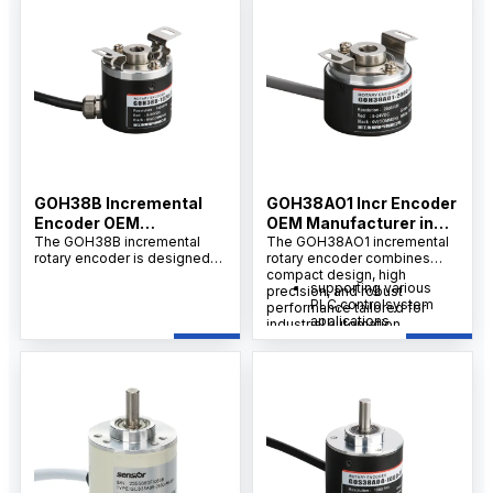
excels in harsh environments
with strong dust and water
ています。堅牢な構造と優れた
resistance.
干渉防止機能により、複雑な環
境でも安定した動作を実現し、
オートメーションや計測機器に
最適です。
GOH38B Incremental
GOH38AO1 Incr Encoder
Encoder OEM
OEM Manufacturer in
Manufacturer in China
The GOH38B incremental
China
The GOH38AO1 incremental
rotary encoder is designed
rotary encoder combines
for accurate motion control
compact design, high
supporting various
and reliable position
precision, and robust
PLC,controlsystem
feedback in diverse industrial
performance tailored for
applications
applications. Its wide voltage
industrial automation
Able to directly
range, various output signals,
systems.
installthe rear-end
and IP65-rated protection
ofamotor,used for
make it an ideal choice for
speed signal control
machinery, automation
systems, robotics, and
packaging equipment
requiring precision and
durability.supportingvarious
PLc, control system
applications Able to directly