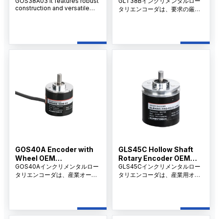
Manufacturer
GOS38A03 it features robust
Manufacturer in China
GLT38Bインクリメンタルロー
construction and versatile
タリエンコーダは、要求の厳し
electrical output options,
い産業オートメーション環境に
making it an ideal choice for
おいて、正確な動作と位置フィ
CNC machines, packaging
ードバックを実現するために設
equipment, robotics, and
計されています。耐久性のため
other automated systems
に設計されたこのエンコーダ
requiring precise rotational
は、頑丈な構造と安定した出力
measurement.
信号で多目的な取り付けをサポ
ートし、多様なオートメーショ
ンとモーションコントロールシ
ステムで長持ちする性能を保証
します。
GOS40A Encoder with
GLS45C Hollow Shaft
Wheel OEM
Rotary Encoder OEM
Manufacturer in China
GOS40Aインクリメンタルロー
Manufacturer
GLS45Cインクリメンタルロー
タリエンコーダは、産業オート
タリエンコーダは、産業用オー
メーションや半自動分野での変
トメーションや制御システムに
位、角度、速度、計測を正確に
高精度のフィードバックを提供
測定するために設計された高度
します。堅牢な設計と高度なセ
なソリューションです。
ンシング技術により、一貫した
信頼性の高い位置・速度監視を