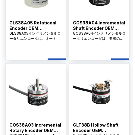
install the rear-end of a
motor, used for speed signal
control
GLS38A05 Rotational
GOS38A04 Incremental
Encoder OEM
Shaft Encoder OEM
Manufacturer
GLS38A05インクリメンタルロ
Manufacturer in China
GOS38A04インクリメンタルロ
ータリエンコーダは、オートメ
ータリエンコーダは、要求の厳
ーション、CNCマシン、ロボッ
しい産業オートメーション環境
ト、パッケージング、その他の
における精密なモーションおよ
産業機器向けに、正確な回転位
び位置フィードバック用に設計
置と速度をフィードバックする
されており、堅牢な構造と安定
ように設計された、コンパクト
した出力信号により、多様なオ
で信頼性の高いセンサです。
ートメーションおよびモーショ
ンコントロールシステムにおい
て長期にわたる性能を保証しま
す。
GOS38A03 Incremental
GLT38B Hollow Shaft
Rotary Encoder OEM
Encoder OEM