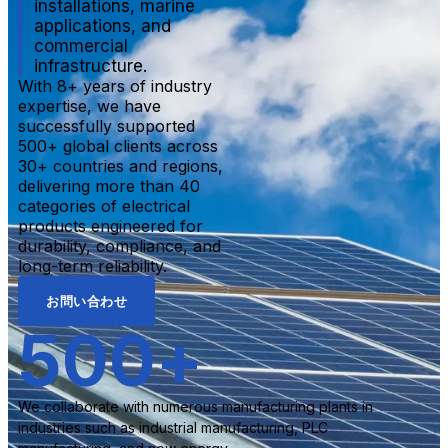
installations, marine
applications, and
commercial
infrastructure.
With 8+ years of industry
expertise, we have
successfully supported
500+ global clients across
30+ countries and regions,
delivering more than 40
categories of electrical
products engineered for
durability, compliance, and
long-term reliability.
お問い合わせ
500
+
We collaborate with numerous manufacturing plants in
industries such as industrial manufacturing, PLC