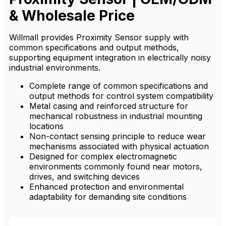
être utilisé avec des
contrôleurs programmables
& Wholesale Price
PLC, des micro-ordinateurs à
puce unique, des circuits
sans porte, des compteurs
Willmall provides Proximity Sensor supply with
électroniques, des relais à
common specifications and output methods,
semi-conducteurs, des petits
relais et d'autres produits.
supporting equipment integration in electrically noisy
industrial environments.
Complete range of common specifications and
output methods for control system compatibility
Metal casing and reinforced structure for
mechanical robustness in industrial mounting
locations
Non-contact sensing principle to reduce wear
mechanisms associated with physical actuation
Designed for complex electromagnetic
environments commonly found near motors,
drives, and switching devices
Enhanced protection and environmental
adaptability for demanding site conditions