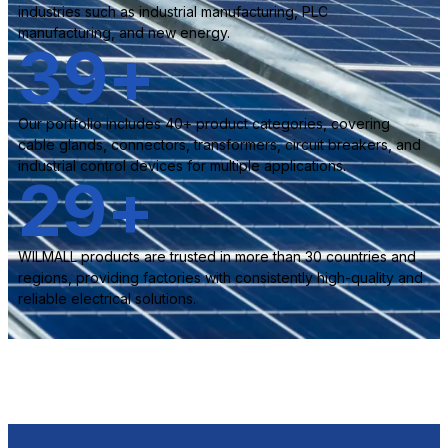
industries such as industrial manufacturing, PLC
manufacturing, and new energy.
40
+
Our portfolio includes 40+ product categories, covering
cable glands, connectors, transformers, circuit breakers, and
industrial control devices for multiple applications.
30
+
WILMALL products are trusted in more than 30 countries and
regions, providing factories with consistently high-quality and
reliable electrical solutions.