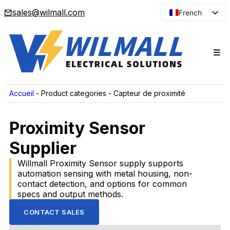
sales@wilmall.com
French
English
Arabic
Spanish
Portuguese
Japanese
Accueil
-
Product categories
-
Capteur de proximité
Korean
Proximity Sensor
Russian
Supplier
Willmall Proximity Sensor supply supports
automation sensing with metal housing, non-
contact detection, and options for common
specs and output methods.
CONTACT SALES