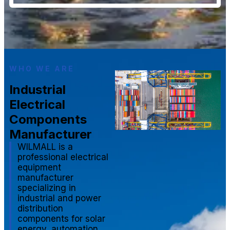
WHO WE ARE
Industrial
Electrical
Components
Manufacturer
WILMALL is a
professional electrical
equipment
manufacturer
specializing in
industrial and power
distribution
components for solar
energy, automation