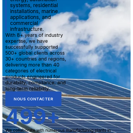
systems, residential
installations, marine
applications, and
commercial
infrastructure.
With 8+ years of industry
expertise, we have
successfully supported
500+ global clients across
30+ countries and regions,
delivering more than 40
categories of electrical
products engineered for
durability, compliance, and
long-term reliability.
NOUS CONTACTER
500
+
We collaborate with numerous manufacturing plants in