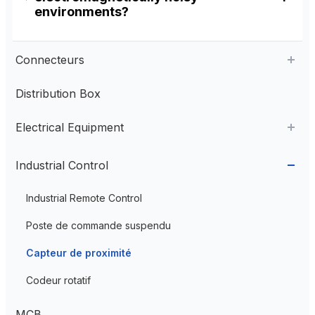
environments?
Connecteurs
Distribution Box
Aviation Connector
Electrical Equipment
Plastic Aviation Connector
Cable Glands
AC Contactor
Industrial Control
Current Transformer
Industrial Remote Control
High Voltage Current Transformer
Transformer
Poste de commande suspendu
Low Voltage Current Transformer
Capteur de proximité
Residual Current Transformer
Codeur rotatif
MCB