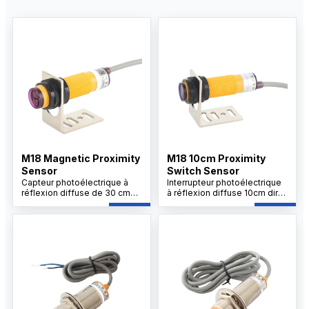
M18 Magnetic Proximity
M18 10cm Proximity
Sensor
Switch Sensor
Capteur photoélectrique à
Interrupteur photoélectrique
réflexion diffuse de 30 cm
à réflexion diffuse 10cm dire
de long, capteur à réflexion
encore capteur
diffuse, rétroaction, type
photoélectrique, points de
DuiShe, capteur et PLC et
capteur type réflexion
micro-ordinateur à puce
diffuse, rétroaction, type
unique, circuit sr, compteurs
DuiShe, capteur et PLC et
électroniques, relais à semi-
micro-ordinateur à puce
conducteurs, petits relais
unique, circuit sr, compteurs
etc... produits à usage
électroniques, relais à semi-
magnétique. L'émetteur vise
conducteurs, petits relais etc.
la cible et génère un faisceau
produits à usage
lumineux, et le récepteur
magnétique. L'émetteur vise