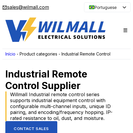
sales@wilmall.com
Portuguese
English
Arabic
French
Spanish
Japanese
Início
-
Product categories
-
Industrial Remote Control
Korean
Industrial Remote
Russian
Control Supplier
Willmall Industrial remote control series
supports industrial equipment control with
configurable multi-channel inputs, unique ID
pairing, and encoding/frequency hopping. IP-
rated resistance to oil, dust, and moisture.
CONTACT SALES