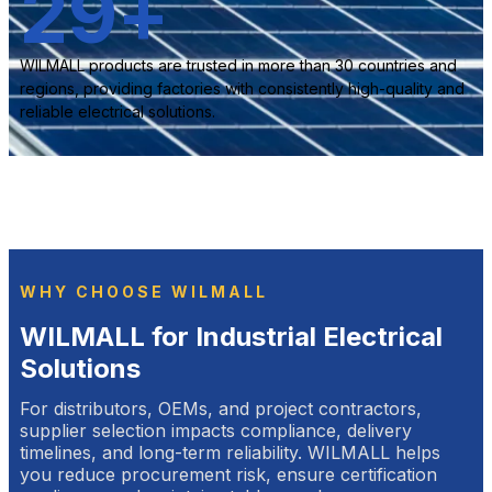
30
+
WILMALL products are trusted in more than 30 countries and
regions, providing factories with consistently high-quality and
reliable electrical solutions.
WHY CHOOSE WILMALL
WILMALL for Industrial Electrical
Solutions
For distributors, OEMs, and project contractors,
supplier selection impacts compliance, delivery
timelines, and long-term reliability. WILMALL helps
you reduce procurement risk, ensure certification