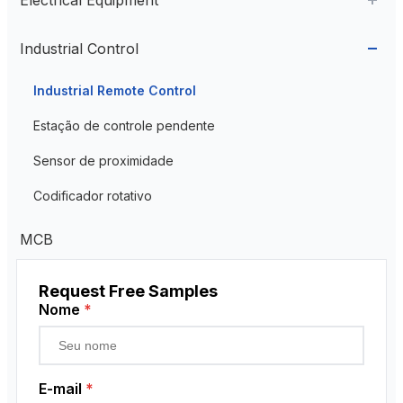
Cable Glands
AC Contactor
Industrial Control
Current Transformer
Industrial Remote Control
High Voltage Current Transformer
Transformer
Estação de controle pendente
Low Voltage Current Transformer
Sensor de proximidade
Residual Current Transformer
Codificador rotativo
MCB
Request Free Samples
Nome
*
E-mail
*