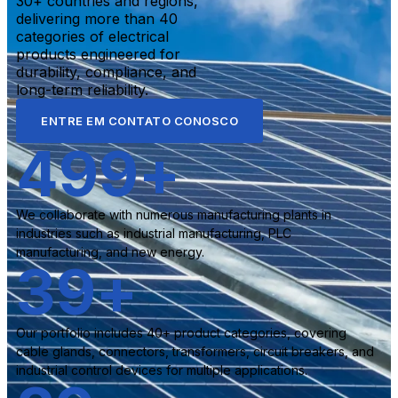
30+ countries and regions,
delivering more than 40
categories of electrical
products engineered for
durability, compliance, and
long-term reliability.
ENTRE EM CONTATO CONOSCO
500
+
We collaborate with numerous manufacturing plants in
industries such as industrial manufacturing, PLC
manufacturing, and new energy.
40
+
Our portfolio includes 40+ product categories, covering
cable glands, connectors, transformers, circuit breakers, and
industrial control devices for multiple applications.