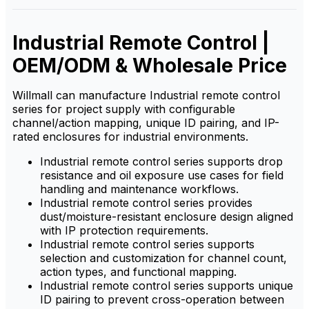
garantir segurança e
confiabilidade comprovadas,
confiabilidade para
oferecendo uma solução
ambientes industriais
estável e durável para
Industrial Remote Control |
exigentes.
ambientes industriais
exigentes.
OEM/ODM & Wholesale Price
Willmall can manufacture Industrial remote control
series for project supply with configurable
channel/action mapping, unique ID pairing, and IP-
rated enclosures for industrial environments.
Industrial remote control series supports drop
resistance and oil exposure use cases for field
handling and maintenance workflows.
Industrial remote control series provides
dust/moisture-resistant enclosure design aligned
with IP protection requirements.
Industrial remote control series supports
selection and customization for channel count,
action types, and functional mapping.
Industrial remote control series supports unique
ID pairing to prevent cross-operation between