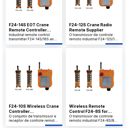
site control needs.
F24-14S EOT Crane
F24-12S Crane Radio
Remote Controller
Remote Supplier
Supplier
Industrial remote control
O transmissor de controle
transmitter F24-14S/16S and
remoto industrial F24-12S/12D
receiver set offers cost-
e o conjunto de receptores
effective performance with
oferecem desempenho
easy operation, safety, and
econômico com fácil
reliability. Built for harsh
operação, segurança e
industrial environments, it
controle confiável. Criado
delivers stable long-range
para ambientes industriais
communication, quick setup,
difíceis, ele garante
and rugged durability to
comunicação estável de
support on-site control
longo alcance, configuração
needs.
rápida e durabilidade robusta
para aplicações no local.
F24-10S Wireless Crane
Wireless Remote
Controller
Control F24-8S for
Manufacturer
O conjunto de transmissor e
Hoists
O transmissor de controle
receptor de controle remoto
remoto industrial F24-8S/8D
industrial F24-10S/10D
e o conjunto de receptores