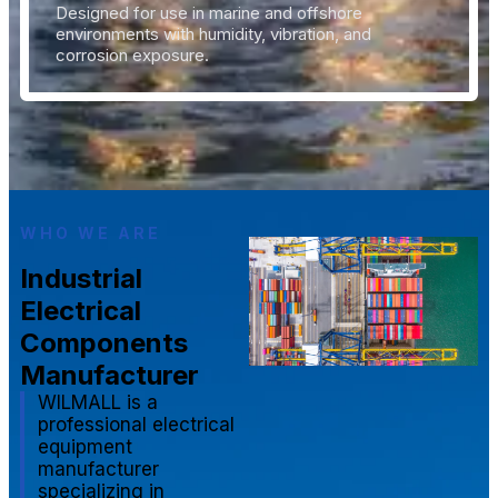
Designed for use in marine and offshore
environments with humidity, vibration, and
corrosion exposure.
WHO WE ARE
Industrial
Electrical
Components
Manufacturer
WILMALL is a
professional electrical
equipment
manufacturer
specializing in