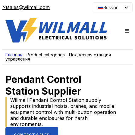
sales@wilmall.com
Russian
English
Arabic
French
Spanish
Portuguese
Главная
-
Product categories
-
Подвесная станция
управления
Japanese
Korean
Pendant Control
Station Supplier
Willmall Pendant Control Station supply
supports industrial hoists, cranes, and mobile
equipment control with multi-button operation
and durable enclosures for harsh
environments.
CONTACT SALES