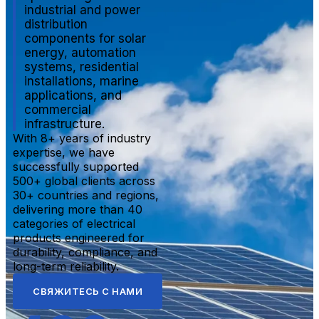
industrial and power
distribution
components for solar
energy, automation
systems, residential
installations, marine
applications, and
commercial
infrastructure.
With 8+ years of industry
expertise, we have
successfully supported
500+ global clients across
30+ countries and regions,
delivering more than 40
categories of electrical
products engineered for
durability, compliance, and
long-term reliability.
СВЯЖИТЕСЬ С НАМИ