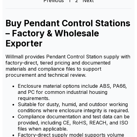
Previous
1
2
Next
error and enhancing safety in
предназначенный для
busy industrial environments.
дистанционного управления
промышленным
оборудованием. Он
Buy Pendant Control Stations
обеспечивает надежное
управление, гарантируя
безопасную и эффективную
– Factory & Wholesale
работу с оборудованием на
расстоянии, идеально
Exporter
подходит для сложных
промышленных условий.
Willmall provides Pendant Control Station supply with
factory-direct, tiered pricing and documented
materials and compliance files to support
procurement and technical review.
Enclosure material options include ABS, PA66,
and PC for common industrial housing
requirements.
Suitable for dusty, humid, and outdoor working
conditions where enclosure integrity is required.
Compliance documentation and test data can be
provided, including CE, RoHS, REACH, and ISO
files when applicable.
Factory-direct supply model supports volume