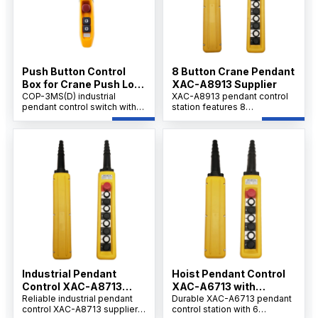
Push Button Control
8 Button Crane Pendant
Box for Crane Push Lock
XAC-A8913 Supplier
Urgent Stop COP-3MSD
COP-3MS(D) industrial
XAC-A8913 pendant control
pendant control switch with
station features 8
emergency stop, AC 500V
mechanically interlocked
rating, 10A thermal current,
buttons and a 40mm ZA2-
durable handheld design for
B854 emergency stop for
cranes, hoists.
reliable crane and hoist
operation.
Industrial Pendant
Hoist Pendant Control
Control XAC-A8713
XAC-A6713 with
Factory
Reliable industrial pendant
Emergency Stop,
Durable XAC-A6713 pendant
control XAC-A8713 supplier
control station with 6
OEM/ODM