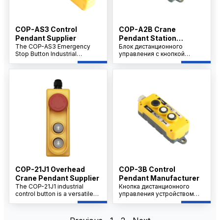
COP-AS3 Control
COP-A2B Crane
Pendant Supplier
Pendant Station
The COP-AS3 Emergency
Supplier
Блок дистанционного
Stop Button Industrial
управления с кнопкой
Controller Crane Remote
аварийного останова COP-
Control Handle is a high-
A2B - это прочное и
performance safety device
надежное устройство
designed for immediate
безопасности,
emergency shutdown in
предназначенное для
crane operations and
немедленного отключения
industrial machinery.
оборудования в аварийных
Featuring ergonomic design
ситуациях. Идеально
and reliable remote control
подходящий для
capabilities, it ensures
промышленной
enhanced safety and
автоматизации и
operational control in
производства, этот блок
demanding industrial
управления обеспечивает
environments.
быстрое реагирование,
повышая безопасность на
COP-21J1 Overhead
COP-3B Control
рабочем месте и защищая
Crane Pendant Supplier
Pendant Manufacturer
персонал и оборудование.
The COP-21J1 industrial
Кнопка дистанционного
control button is a versatile
управления устройством
component used extensively
COP-3B - это прочный
in industrial machinery control
многокнопочный защитный
boxes, reducing operator
выключатель,