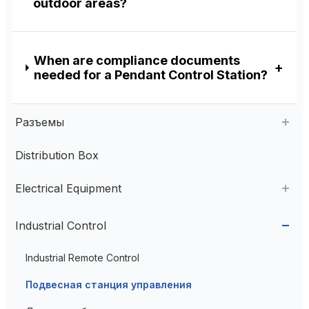
outdoor areas?
When are compliance documents
needed for a Pendant Control Station?
Разъемы
Distribution Box
Aviation Connector
Electrical Equipment
Plastic Aviation Connector
Cable Glands
AC Contactor
Industrial Control
Current Transformer
Industrial Remote Control
High Voltage Current Transformer
Transformer
Подвесная станция управления
Low Voltage Current Transformer