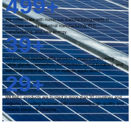
500
+
We collaborate with numerous manufacturing plants in
industries such as industrial manufacturing, PLC
manufacturing, and new energy.
40
+
Our portfolio includes 40+ product categories, covering
cable glands, connectors, transformers, circuit breakers, and
industrial control devices for multiple applications.
30
+
WILMALL products are trusted in more than 30 countries and
regions, providing factories with consistently high-quality and
reliable electrical solutions.