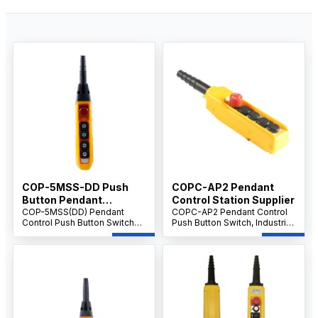
COP-5MSS-DD Push
COPC-AP2 Pendant
Button Pendant
Control Station Supplier
Supplier IP65 level
COP-5MSS(DD) Pendant
COPC-AP2 Pendant Control
Control Push Button Switch
Push Button Switch, Industrial
with Emergency Stop, 5-
Crane & Hoist Controller, AC
Button Handheld Crane &
500V 10A, Multi-Button
Hoist Controller, AC 500V 10A,
Emergency Control Unit.
Industrial Control.