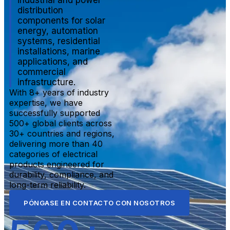
distribution
components for solar
energy, automation
systems, residential
installations, marine
applications, and
commercial
infrastructure.
With 8+ years of industry
expertise, we have
successfully supported
500+ global clients across
30+ countries and regions,
delivering more than 40
categories of electrical
products engineered for
durability, compliance, and
long-term reliability.
PÓNGASE EN CONTACTO CON NOSOTROS