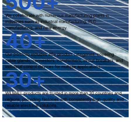
500
+
We collaborate with numerous manufacturing plants in
industries such as industrial manufacturing, PLC
manufacturing, and new energy.
40
+
Our portfolio includes 40+ product categories, covering
cable glands, connectors, transformers, circuit breakers, and
industrial control devices for multiple applications.
30
+
WILMALL products are trusted in more than 30 countries and
regions, providing factories with consistently high-quality and
reliable electrical solutions.