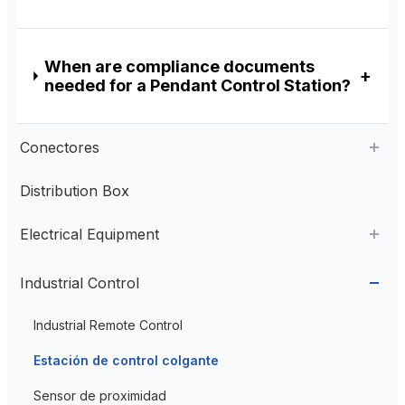
When are compliance documents
needed for a Pendant Control Station?
Conectores
Distribution Box
Aviation Connector
Electrical Equipment
Plastic Aviation Connector
Cable Glands
AC Contactor
Industrial Control
Current Transformer
Industrial Remote Control
High Voltage Current Transformer
Transformer
Estación de control colgante
Low Voltage Current Transformer
Sensor de proximidad