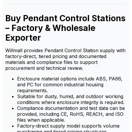
busy industrial environments.
industriales. Ofrece un
control fiable, garantizando
un manejo seguro y eficiente
Buy Pendant Control Stations
de la maquinaria a distancia,
ideal para entornos
industriales exigentes.
– Factory & Wholesale
Exporter
Willmall provides Pendant Control Station supply with
factory-direct, tiered pricing and documented
materials and compliance files to support
procurement and technical review.
Enclosure material options include ABS, PA66,
and PC for common industrial housing
requirements.
Suitable for dusty, humid, and outdoor working
conditions where enclosure integrity is required.
Compliance documentation and test data can be
provided, including CE, RoHS, REACH, and ISO
files when applicable.
Factory-direct supply model supports volume
purchasing and tiered pricing structures.