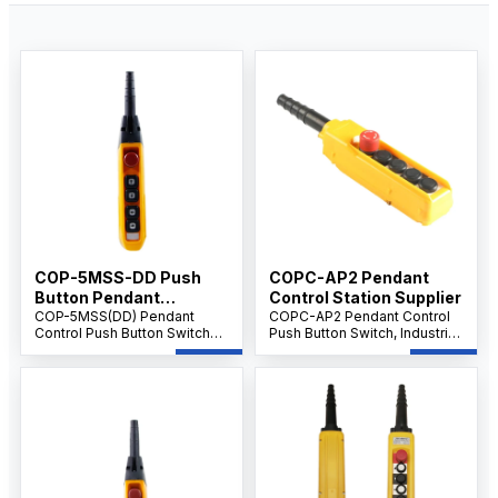
COP-5MSS-DD Push
COPC-AP2 Pendant
Button Pendant
Control Station Supplier
Supplier IP65 level
COP-5MSS(DD) Pendant
COPC-AP2 Pendant Control
Control Push Button Switch
Push Button Switch, Industrial
with Emergency Stop, 5-
Crane & Hoist Controller, AC
Button Handheld Crane &
500V 10A, Multi-Button
Hoist Controller, AC 500V 10A,
Emergency Control Unit.
Industrial Control.