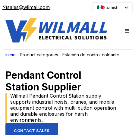
sales@wilmall.com
Spanish
English
Arabic
French
Portuguese
Japanese
Inicio
-
Product categories
-
Estación de control colgante
Korean
Pendant Control
Russian
Station Supplier
Willmall Pendant Control Station supply
supports industrial hoists, cranes, and mobile
equipment control with multi-button operation
and durable enclosures for harsh
environments.
CONTACT SALES