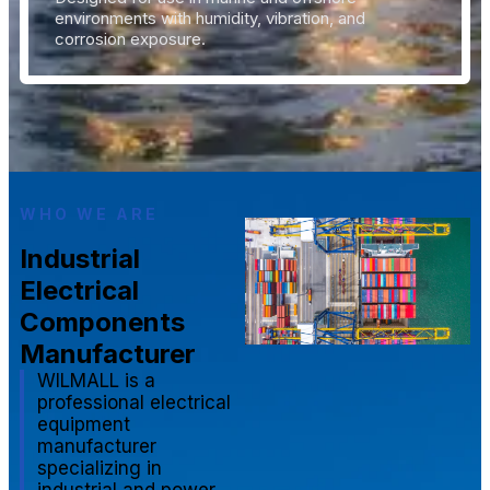
environments with humidity, vibration, and
corrosion exposure.
WHO WE ARE
Industrial
Electrical
Components
Manufacturer
WILMALL is a
professional electrical
equipment
manufacturer
specializing in
industrial and power