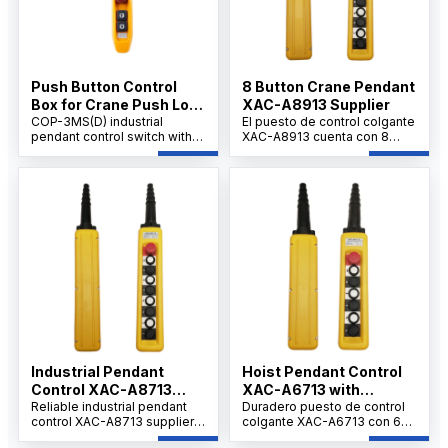
Push Button Control
8 Button Crane Pendant
Box for Crane Push Lock
XAC-A8913 Supplier
Urgent Stop COP-3MSD
COP-3MS(D) industrial
El puesto de control colgante
pendant control switch with
XAC-A8913 cuenta con 8
emergency stop, AC 500V
botones enclavados
rating, 10A thermal current,
mecánicamente y una parada
durable handheld design for
de emergencia ZA2-B854 de
cranes, hoists.
40 mm para un
funcionamiento fiable de la
grúa y el polipasto.
Industrial Pendant
Hoist Pendant Control
Control XAC-A8713
XAC-A6713 with
Factory
Reliable industrial pendant
Emergency Stop,
Duradero puesto de control
control XAC-A8713 supplier
colgante XAC-A6713 con 6
OEM/ODM
and factory in China providing
botones enclavados y una